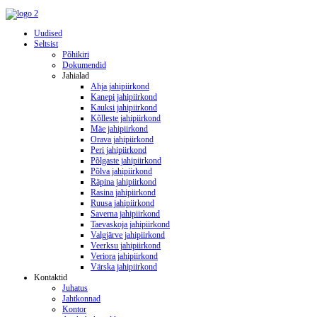
Uudised
Seltsist
Põhikiri
Dokumendid
Jahialad
Ahja jahipiirkond
Kanepi jahipiirkond
Kauksi jahipiirkond
Kõlleste jahipiirkond
Mäe jahipiirkond
Orava jahipiirkond
Peri jahipiirkond
Põlgaste jahipiirkond
Põlva jahipiirkond
Räpina jahipiirkond
Rasina jahipiirkond
Ruusa jahipiirkond
Saverna jahipiirkond
Taevaskoja jahipiirkond
Valgjärve jahipiirkond
Veerksu jahipiirkond
Veriora jahipiirkond
Värska jahipiirkond
Kontaktid
Juhatus
Jahtkonnad
Kontor