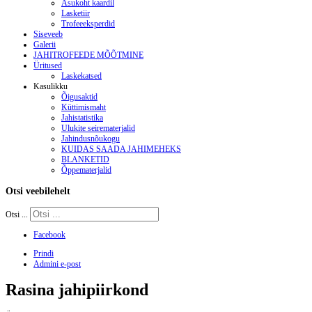
Asukoht kaardil
Lasketiir
Trofeeeksperdid
Siseveeb
Galerii
JAHITROFEEDE MÕÕTMINE
Üritused
Laskekatsed
Kasulikku
Õigusaktid
Küttimismaht
Jahistatistika
Ulukite seirematerjalid
Jahindusnõukogu
KUIDAS SAADA JAHIMEHEKS
BLANKETID
Õppematerjalid
Otsi
veebilehelt
Otsi ...
Facebook
Prindi
Admini e-post
Rasina jahipiirkond