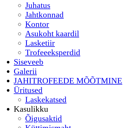
Juhatus
Jahtkonnad
Kontor
Asukoht kaardil
Lasketiir
Trofeeeksperdid
Siseveeb
Galerii
JAHITROFEEDE MÕÕTMINE
Üritused
Laskekatsed
Kasulikku
Õigusaktid
Küttimismaht