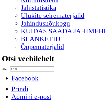
Jahistatistika
Ulukite seirematerjalid
Jahindusnõukogu
KUIDAS SAADA JAHIMEH
BLANKETID
Õppematerjalid
Otsi
veebilehelt
Otsi ...
Facebook
Prindi
Admini e-post